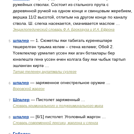
ружейных стволах. Состоит из стального прута с
деревянной ручкой на одном конце и свинцовым жеребием,
вершка 11/2 высотой, отлитым на другом конце по каналу
ствола. Ш. слегка насекается, смачивается маслом …
Энциклопедический словарь Ф.А. Брокгауза и И.А. Ефрона
шпалер
— 1. Сюжетлы яки табигать күренешләре
5
төшерелгән тукыма келәм – стена келәме; Обой 2.
Үсемлекләр үрмәләп үссен яки агач ботаклары бер
юнәлештә генә үссен өчен колгага бау яки чыбык тартып
эшләнгән киртә …
Татар теленең аңлатмалы сүзлеге
шпалер
— заряженное огнестрельное оружие …
6
Воровской жаргон
Шпалер
— Пистолет заряженный …
7
Словарь криминального и полукриминального мира
шпалер
— [6/1] пистолет. Уголовный жаргон …
8
Cловарь современной лексики, жаргона и сленга
Гобелен
— …