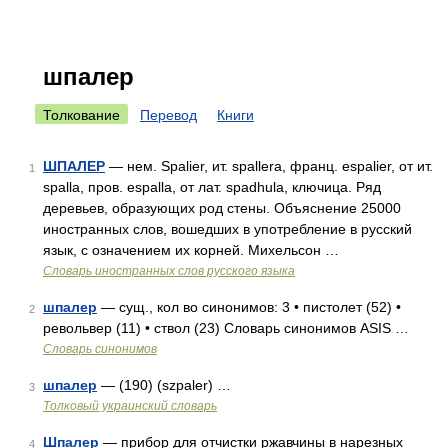
шпалер
Толкование
Перевод
Книги
ШПАЛЕР
— нем. Spalier, ит. spallera, франц. espalier, от ит.
1
spalla, пров. espalla, от лат. spadhula, ключица. Ряд
деревьев, образующих род стены. Объяснение 25000
иностранных слов, вошедших в употребление в русский
язык, с означением их корней. Михельсон …
Словарь иностранных слов русского языка
шпалер
— сущ., кол во синонимов: 3 • пистолет (52) •
2
револьвер (11) • ствол (23) Словарь синонимов ASIS …
Словарь синонимов
шпалер
— (190) (szpaler) …
3
Толковый украинский словарь
Шпалер
— прибор для отчистки ржавчины в нарезных
4