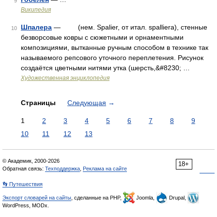
9
Википедия
Шпалера
— (нем. Spalier, от итал. spalliera), стенные
10
безворсовые ковры с сюжетными и орнаментными
композициями, вытканные ручным способом в технике так
называемого репсового уточного переплетения. Рисунок
создаётся цветными нитями утка (шерсть,&#8230; …
Художественная энциклопедия
Страницы
Следующая
→
1
2
3
4
5
6
7
8
9
10
11
12
13
© Академик, 2000-2026
18+
Обратная связь:
Техподдержка
,
Реклама на сайте
👣 Путешествия
Экспорт словарей на сайты
, сделанные на PHP,
Joomla,
Drupal,
WordPress, MODx.